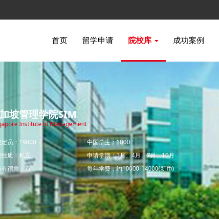
首页
留学申请
院校库
成功案例
加坡管理学院SIM
gapore Institute of Management
定员：19000
中国学生：1000
校性质：私立
申请学期：1月、4月、7月、10月
否有宿舍：有
每年学费：约10000-14000(新币)