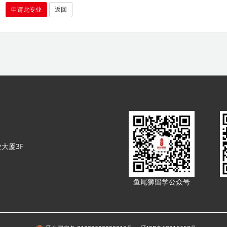
申请此专业
返回
大厦3F
鱼尾狮留学公众号