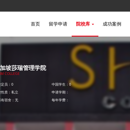
首页
留学申请
院校库
成功案例
加坡莎瑞管理学院
RM COLLEGE
校定员：0
中国学生：0
校性质：私立
申请学期：
否有宿舍：无
每年学费：