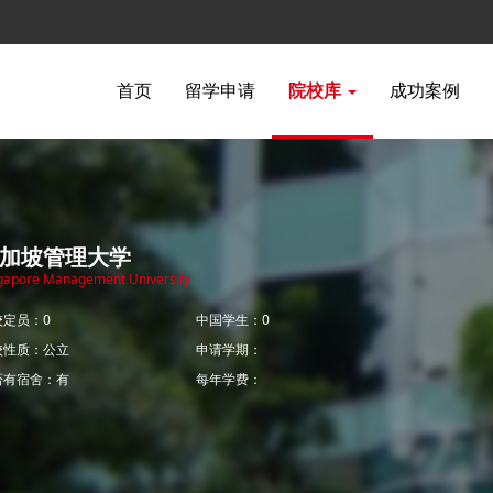
首页
留学申请
院校库
成功案例
加坡管理大学
gapore Management University
校定员：0
中国学生：0
校性质：公立
申请学期：
否有宿舍：有
每年学费：