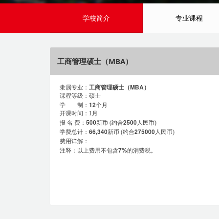
学校简介
专业课程
工商管理硕士（MBA）
工商管理硕士（MBA）
隶属专业：
课程等级：硕士
12
学 制：
个月
开课时间：1月
500
2500
报
名
费：
新币
(约合
人民币)
66,340
275000
学费总计：
新币
(约合
人民币)
费用详解：
7%
注释：以上费用不包含
的消费税。