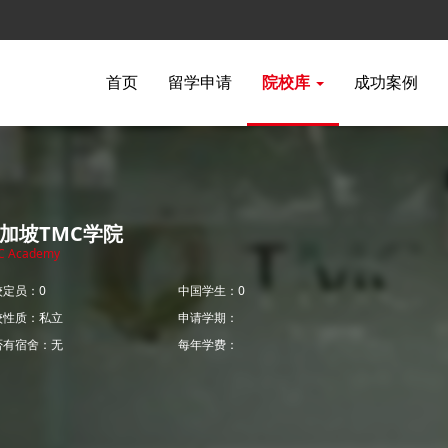
首页
留学申请
院校库
成功案例
加坡TMC学院
C Academy
校定员：0
中国学生：0
校性质：私立
申请学期：
否有宿舍：无
每年学费：